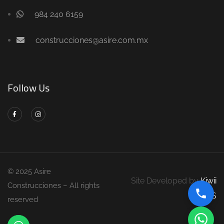
984 240 6159
construcciones@asire.com.mx
Follow Us
© 2025 Asire
Site Developed by
Kiwii
Construcciones – All rights
DS
reserved